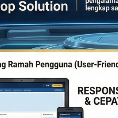
PUSA
Baru 
Stabi
QUOTE 
“GA
AB
YOU
GAM
AB
YOU
MON
~ V