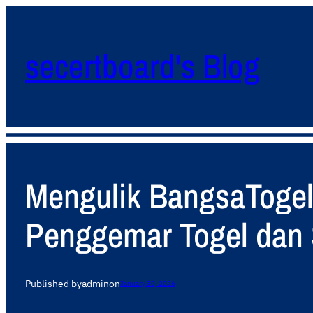
secertboard's Blog
Mengulik BangsaTogel
Penggemar Togel dan 
Published by
admin
on
January 30, 2026