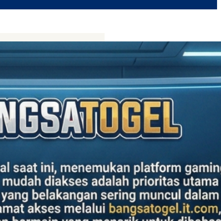
 POSTS
19, 2026
awin Terbaru 2026:
 Cepat dan Stabil
ni
17, 2026
awin 2026: Akses
h dan Pengalaman
an Tanpa Batas
17, 2026